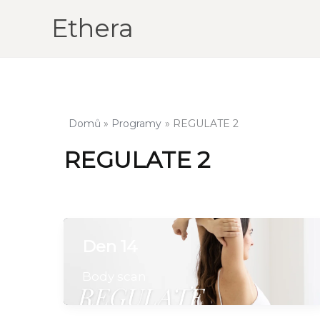
Přeskočit
Ethera
na
obsah
Domů
Programy
REGULATE 2
REGULATE 2
Den 14
Body scan