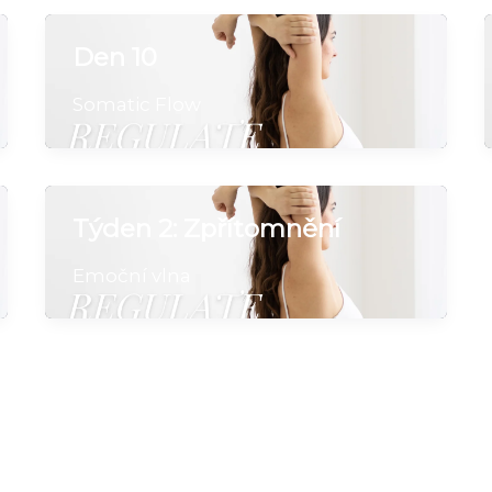
Den 10
Somatic Flow
Týden 2: Zpřítomnění
Emoční vlna