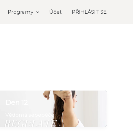
Programy
Účet
PŘIHLÁSIT SE
Den 12
Vědomá sebepéče