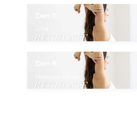
Den 11
4-7-8
Den 8
Meditace v chůzi