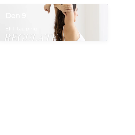
Den 9
EFT tapping