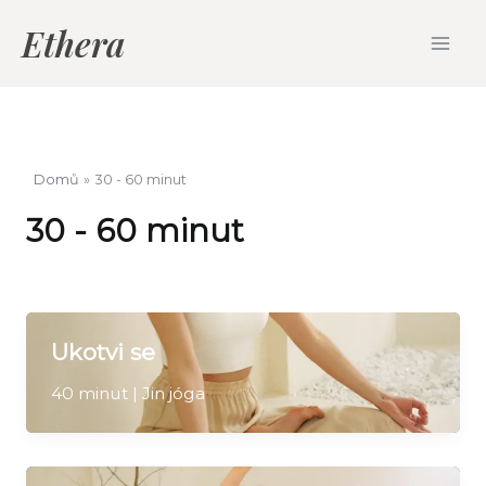
Přeskočit
Ethera
na
obsah
Domů
30 - 60 minut
30 - 60 minut
Ukotvi se
40 minut | Jin jóga