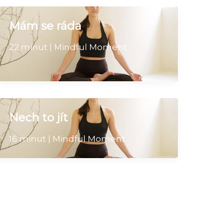
Mám se ráda
22 minut | Mindful Moment
Nech to jít
16 minut | Mindful Moment