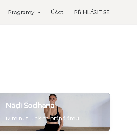
Programy
Účet
PŘIHLÁSIT SE
Nāḍī Śodhana
12 minut | Jak na pránájámu