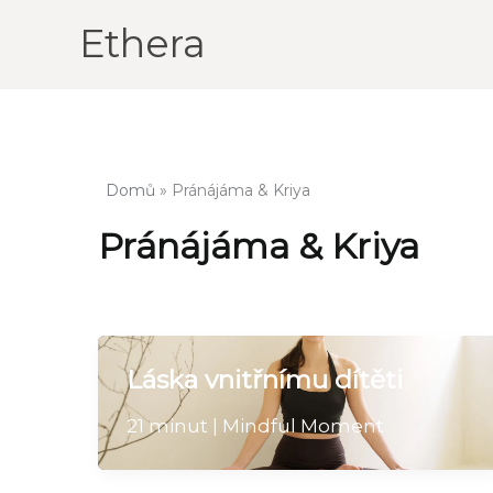
Přeskočit
Ethera
na
obsah
Domů
Pránájáma & Kriya
Pránájáma & Kriya
Láska vnitřnímu dítěti
21 minut | Mindful Moment