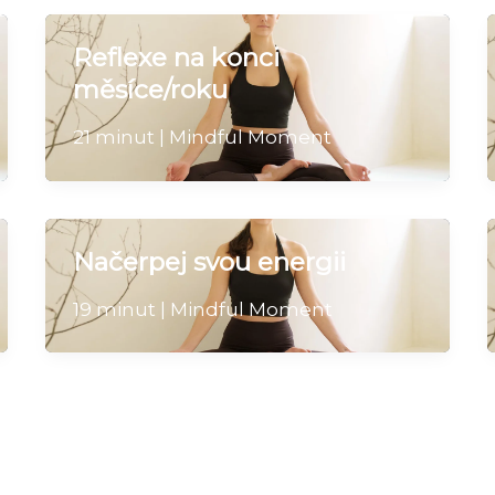
Reflexe na konci
měsíce/roku
21 minut | Mindful Moment
Načerpej svou energii
19 minut | Mindful Moment