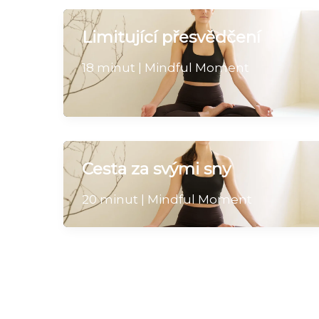
Limitující přesvědčení
18 minut | Mindful Moment
Cesta za svými sny
20 minut | Mindful Moment