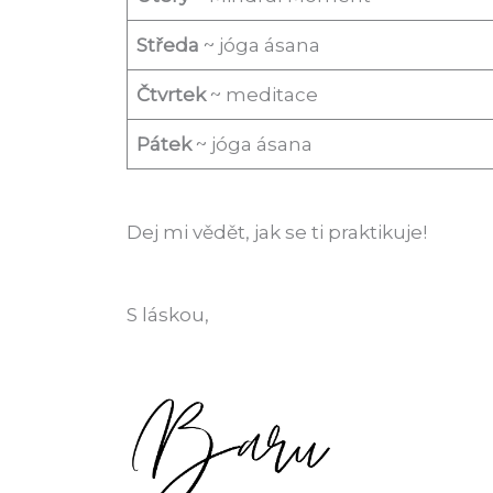
Středa
~ jóga ásana
Čtvrtek
~ meditace
Pátek
~ jóga ásana
Dej mi vědět, jak se ti praktikuje!
S láskou,