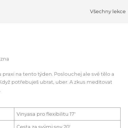
Všechny lekce
ezna
 praxi na tento týden. Poslouchej ale své tělo a
j. Když potřebuješ ubrat, uber. A zkus meditovat
.
Vinyasa pro flexibilitu 17′
Cesta za svými sny 20′