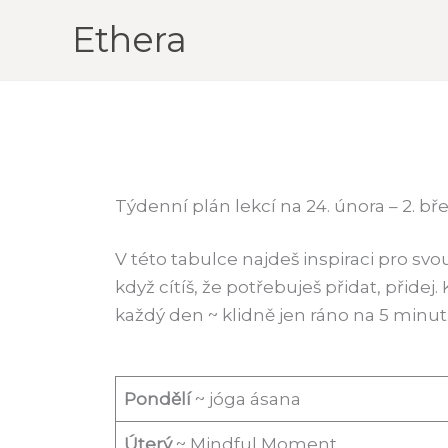
Přeskočit
Ethera
na
obsah
Týdenní plán lekcí na 24. února – 2. bř
V této tabulce najdeš inspiraci pro svou
když cítíš, že potřebuješ přidat, přide
každý den
~ klidně jen ráno na 5 minut
Pondělí
~ jóga ásana
Úterý
~ Mindful Moment